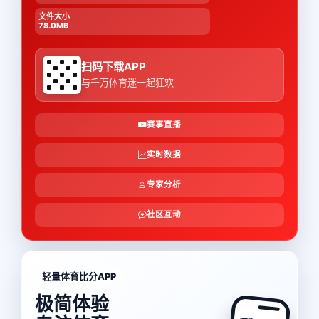
文件大小
78.0MB
扫码下载APP
与千万体育迷一起狂欢
赛事直播
实时数据
专家分析
社区互动
轻量体育比分APP
极简体验