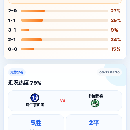
2-0
27%
1-1
25%
3-1
9%
2-1
24%
0-0
15%
走势分析
06-22 05:20
近况热度 79%
多特蒙德
VS
拜仁慕尼黑
5胜
2平