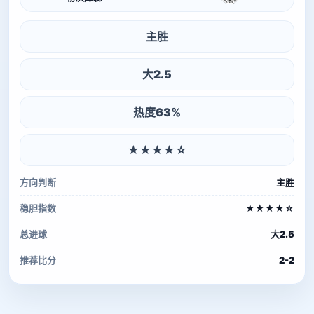
主胜
大2.5
热度63%
★★★★☆
方向判断
主胜
稳胆指数
★★★★☆
总进球
大2.5
推荐比分
2-2