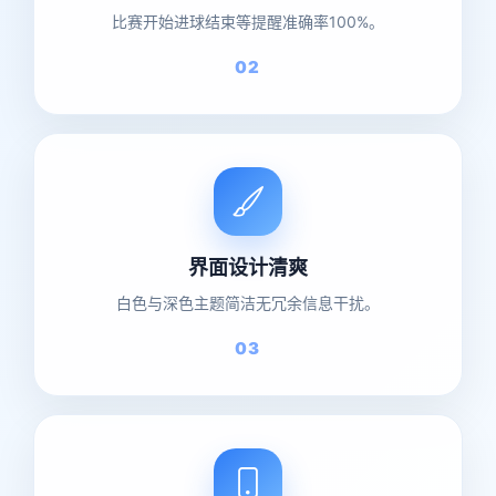
比赛开始进球结束等提醒准确率100%。
02
界面设计清爽
白色与深色主题简洁无冗余信息干扰。
03