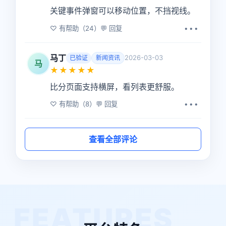
关键事件弹窗可以移动位置，不挡视线。
♡ 有帮助（24）
💬 回复
•••
马丁
2026-03-03
已验证
新闻资讯
马
★★★★★
比分页面支持横屏，看列表更舒服。
♡ 有帮助（8）
💬 回复
•••
查看全部评论