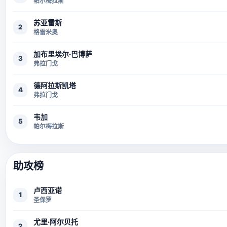
帕尔梅拉斯
苏亚雷斯
2
格雷米奥
加布里埃尔·巴博萨
3
弗拉门戈
德阿拉斯凯塔
4
弗拉门戈
韦加
5
帕尔梅拉斯
助攻榜
卢西亚诺
1
圣保罗
尤里·阿尔贝托
2