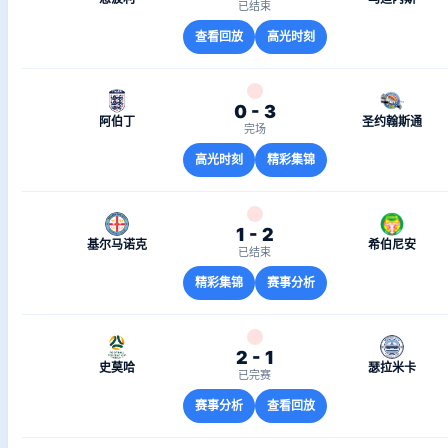
已结束
查看回放
高光时刻
0 - 3
阿伯丁
圣约翰斯通
完场
高光时刻
精彩集锦
1 - 2
基尔马诺克
希伯尼安
已结束
精彩集锦
赛事分析
2 - 1
史莫哈
瑟拉米卡
已完赛
赛事分析
查看回放