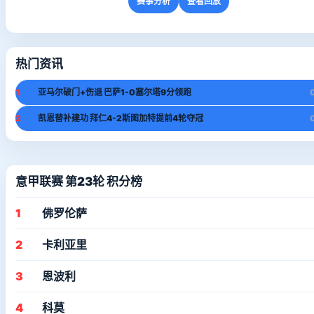
赛事分析
查看回放
热门资讯
1
亚马尔破门+伤退 巴萨1-0塞尔塔9分领跑
2
凯恩替补建功 拜仁4-2斯图加特提前4轮夺冠
意甲联赛 第23轮 积分榜
1
佛罗伦萨
2
卡利亚里
3
恩波利
4
科莫