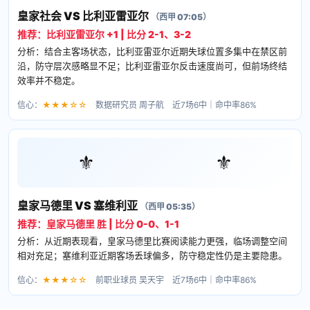
皇家社会 VS 比利亚雷亚尔
（西甲 07:05）
推荐：比利亚雷亚尔 +1 | 比分 2-1、3-2
分析：结合主客场状态，比利亚雷亚尔近期失球位置多集中在禁区前
沿，防守层次感略显不足；比利亚雷亚尔反击速度尚可，但前场终结
效率并不稳定。
信心：
★★★☆☆
数据研究员 周子航 近7场6中｜命中率86%
⚜
⚜
皇家马德里 VS 塞维利亚
（西甲 05:35）
推荐：皇家马德里 胜 | 比分 0-0、1-1
分析：从近期表现看，皇家马德里比赛阅读能力更强，临场调整空间
相对充足；塞维利亚近期客场丢球偏多，防守稳定性仍是主要隐患。
信心：
★★★☆☆
前职业球员 吴天宇 近7场6中｜命中率86%