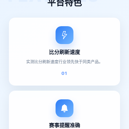
平台特色
比分刷新速度
实测比分刷新速度行业领先快于同类产品。
01
赛事提醒准确