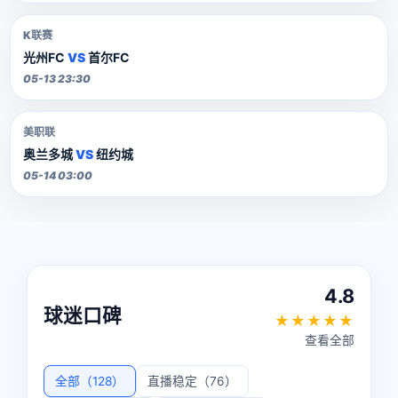
K联赛
光州FC
VS
首尔FC
05-13 23:30
美职联
奥兰多城
VS
纽约城
05-14 03:00
4.8
球迷口碑
★★★★★
查看全部
全部（128）
直播稳定（76）