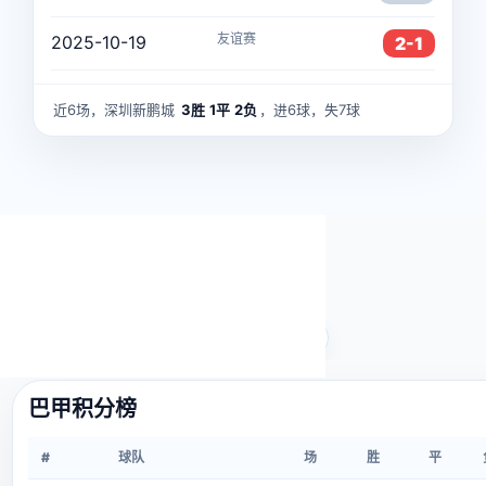
友谊赛
2025-10-19
2-1
近6场，深圳新鹏城
3胜
1平
2负
，进6球，失7球
RANKINGS
赛季榜单
巴甲
德甲
K联赛
美职联
法甲
巴甲积分榜
#
球队
场
胜
平